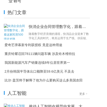
业”称号
热门文章
快消企业合同管理数字化，跟着这家民营500强走对
随着数字经济浪潮的涌现，快消品企业迎来了数
字化工具的时代，将其运用于生产线、供应链、
资金链和信息流等业务环节，以不断提升产品技
爱奇艺弹幕新专利获授权 竟是这种用途
术...
重庆铃耀召回78111辆问题车辆 涉及铃木维特拉
我国新能源汽车产销量连续8年位居世界第一
2月份韩国半导体出口额降至59.6亿美元 不及去
比尔·盖茨终于解释了他为什么要购买这么多美国农田
人工智能
更多
>
推动人工智能在规范中发展，大咖们上演“头脑风暴”