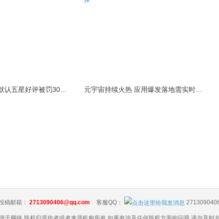
山姆会员店APP默认五星好评被罚30万 涉不正当
元宇宙持续火热 应用爆发落地需实时网络支撑
投稿邮箱：
2713090406@qq.com
客服QQ：
271309040
源于网络,版权归原作者或者来源机构所有,如果有涉及任何版权方面的问题,请与及时