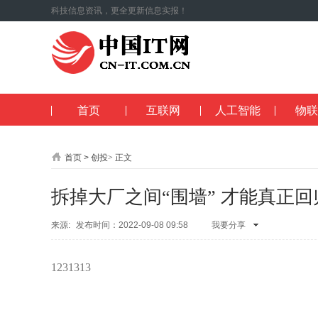
科技信息资讯，更全更新信息实报！
首页
互联网
人工智能
物联
首页
>
创投
>
正文
拆掉大厂之间“围墙” 才能真正
来源:
发布时间：2022-09-08 09:58
我要分享
QQ空间
腾讯
朋友
新浪微
博
人人网
开
1231313
心网
微信
QQ
好友
腾讯微
博