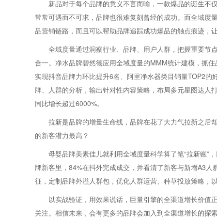
新品对于每个品牌的意义不言而喻，一款爆品的诞生不
常常可遇而不可求，品牌也很难复刻曾经的成功。而全域度
品营销链路，而且可以帮助品牌追踪成功爆品的触点痕迹，
全域度量通过洞察行业、品牌、用户人群，把握重要节
合一。净水品牌碧然德应用全域度量的MMM统计建模，抓住
实现抖音品牌力环比提升6名、阿里净水器类目销量TOP2的
牌、人群的分析，输出针对性内容策略，布局多元星图达人打造
同比增长超过6000%。
拉新是品牌的增量生命线，品牌在花了大力气拉新之后
的新客潜力最高？
母婴品牌美素佳儿就利用全域度量科学算了笔“拉新账”
牌新客里，84%在抖外完成成交，并看清了新客与新增A3
征，定制品牌外溢人群包，优化人群运营、种草投放策略，
以实战验证，用效果说话，巨量引擎的全渠道增长价值
关注。相信未来，会有更多的品牌会加入到全渠道增长的探