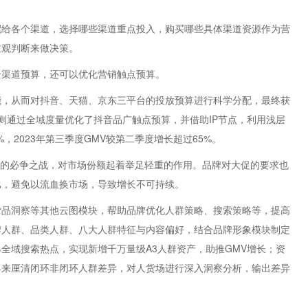
配给各个渠道，选择哪些渠道重点投入，购买哪些具体渠道资源作为营
主观判断来做决策。
全渠道预算，还可以优化营销触点预算。
能，从而对抖音、天猫、京东三平台的投放预算进行科学分配，最终获
则通过全域度量优化了抖音品广触点预算，并借助IP节点，利用浅层
，2023年第三季度GMV较第二季度增长超过65%。
品牌的必争之战，对市场份额起着举足轻重的作用。品牌对大促的要求也
比，避免以流血换市场，导致增长不可持续。
货品洞察等其他云图模块，帮助品牌优化人群策略、搜索策略等，提高
牌人群、品类人群、八大人群特征与内容偏好，结合品牌形象模块制定
全域搜索热点，实现新增千万量级A3人群资产，助推GMV增长；资
具来厘清闭环非闭环人群差异，对人货场进行深入洞察分析，输出差异