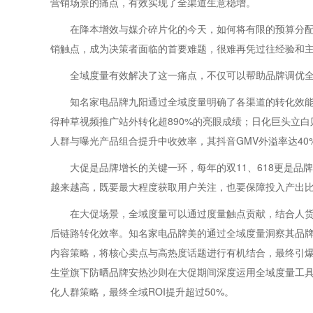
营销场景的痛点，有效实现了全渠道生意稳增。
在降本增效与媒介碎片化的今天，如何将有限的预算分
销触点，成为决策者面临的首要难题，很难再凭过往经验和
全域度量有效解决了这一痛点，不仅可以帮助品牌调优
知名家电品牌九阳通过全域度量明确了各渠道的转化效
得种草视频推广站外转化超890%的亮眼成绩；日化巨头立白
人群与曝光产品组合提升中收效率，其抖音GMV外溢率达40%
大促是品牌增长的关键一环，每年的双11、618更是
越来越高，既要最大程度获取用户关注，也要保障投入产出
在大促场景，全域度量可以通过度量触点贡献，结合人
后链路转化效率。知名家电品牌美的通过全域度量洞察其品
内容策略，将核心卖点与高热度话题进行有机结合，最终引爆
生堂旗下防晒品牌安热沙则在大促期间深度运用全域度量工
化人群策略，最终全域ROI提升超过50%。