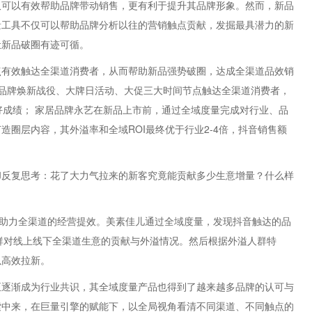
仅可以有效帮助品牌带动销售，更有利于提升其品牌形象。然而，新品
量工具不仅可以帮助品牌分析以往的营销触点贡献，发掘最具潜力的新
让新品破圈有迹可循。
点有效触达全渠道消费者，从而帮助新品强势破圈，达成全渠道品效销
品牌焕新战役、大牌日活动、大促三大时间节点触达全渠道消费者，
好成绩； 家居品牌永艺在新品上市前，通过全域度量完成对行业、品
圈层内容，其外溢率和全域ROI最终优于行业2-4倍，抖音销售额
却反复思考：花了大力气拉来的新客究竟能贡献多少生意增量？什么样
，助力全渠道的经营提效。美素佳儿通过全域度量，发现抖音触达的品
人群对线上线下全渠道生意的贡献与外溢情况。然后根据外溢人群特
以高效拉新。
正逐渐成为行业共识，其全域度量产品也得到了越来越多品牌的认可与
索中来，在巨量引擎的赋能下，以全局视角看清不同渠道、不同触点的