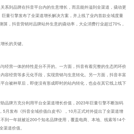
仅关系到品牌在抖音平台内的生意增长，而且能外溢到全渠道，撬动更
年，巨量引擎发布了全渠道增长解决方案，并上线了业内首款全域度量
量测算，抖音营销对品牌站外生意的撬动率，大众消费行业超过70%，
道增长的关键。
销与经营一体的特性是分不开的。一方面，抖音有着完整的生态闭环价
、内容经营等多元化手段，实现营销与生意转化。另一方面，抖音丰富
在平台被种草后，即使没有形成即时的站内转化，也会在其它线上线下
助品牌方充分利用平台全渠道增长价值，2023年巨量引擎不断加码
，5月发布《抖音全域价值白皮书》，10月正式对外提出了全渠道增
不到一年就被近200个知名品牌使用，覆盖电商、本地、线索等14个
的全渠道价值。