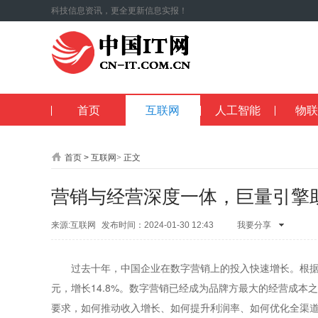
科技信息资讯，更全更新信息实报！
首页
互联网
人工智能
物联
首页
>
互联网
>
正文
营销与经营深度一体，巨量引擎
来源:互联网
发布时间：2024-01-30 12:43
我要分享
QQ空间
腾讯
朋友
新浪微
博
人人网
开
过去十年，中国企业在数字营销上的投入快速增长。根据eMar
心网
微信
QQ
元，增长14.8%。数字营销已经成为品牌方最大的经营成
好友
腾讯微
博
要求，如何推动收入增长、如何提升利润率、如何优化全渠