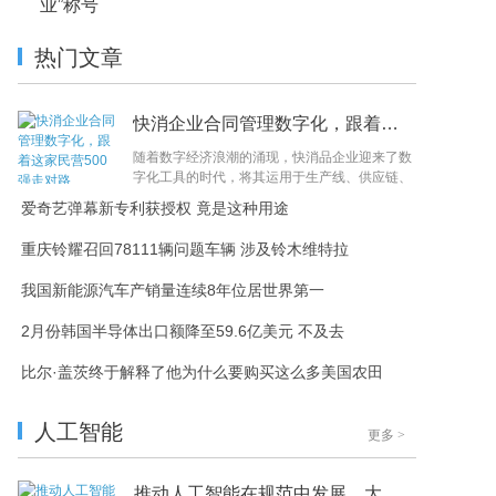
业”称号
热门文章
快消企业合同管理数字化，跟着这家民营500强走对
随着数字经济浪潮的涌现，快消品企业迎来了数
字化工具的时代，将其运用于生产线、供应链、
资金链和信息流等业务环节，以不断提升产品技
爱奇艺弹幕新专利获授权 竟是这种用途
术...
重庆铃耀召回78111辆问题车辆 涉及铃木维特拉
我国新能源汽车产销量连续8年位居世界第一
2月份韩国半导体出口额降至59.6亿美元 不及去
比尔·盖茨终于解释了他为什么要购买这么多美国农田
人工智能
更多
>
推动人工智能在规范中发展，大咖们上演“头脑风暴”