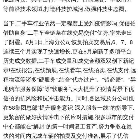
等前沿技术领域,打造科技护城河,做强科技生态圈。
当下,二手车行业依然一定程度上受到疫情影响,优信拍
借助自身“二手车全链条在线交易交付”优势,率先走出
了阴霾。6月1日上海分公司恢复拍卖交易后,6、7、8
连续三个月实现了快速增长,更在8月刷新了多项平台
历史成交数据,二手车成交量和成交金额双双创下新纪
录!在线报告,在线预展,在线看车,在线拍卖,在线支付,远
程物流等诸多“硬服务”,结合“代办过户”、“错必赔”、“异
地购车服务保障”等“软服务”,大大提升了疫情背景下优
信拍的抗风险和抗冲击能力。同时,各区域及分公司也
在58集团总部“提升服务意识 深入服务一线”的指导下,
更紧密的做好疫情冲击下的应对措施,很多城市的交付
中心都能在“解封”的第一时间复工复产,努力争取在最
快的时间内完成车辆的拍卖及交付准备,展示了优信